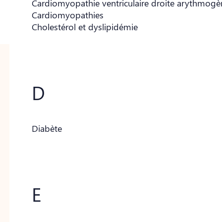
Cardiomyopathie ventriculaire droite arythmog
Cardiomyopathies
Cholestérol et dyslipidémie
D
Diabète
E