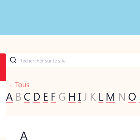
→ Tous
A
B
C
D
E
F
G
H
I
J
K
L
M
N
O
A