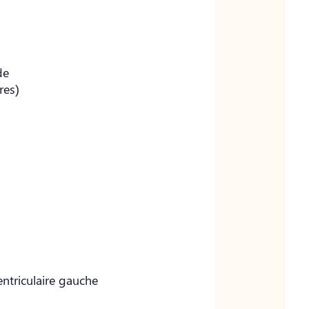
de
res)
ntriculaire gauche