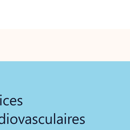
ices
diovasculaires