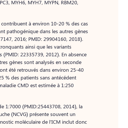
YBPC3, MYH6, MYH7, MYPN, RBM20,
N contribuent à environ 10-20 % des cas
iant pathogénique dans les autres gènes
07147, 2016; PMID: 29904160, 2018).
tronquants ainsi que les variants
tés (PMID: 22335739, 2012). En absence
autres gènes sont analysés en seconde
 ont été retrouvés dans environ 25-40
-25 % des patients sans antécédent
 maladie CMD est estimée à 1:250
 de 1:7000 (PMID:25443708, 2014), la
auche (NCVG) présente souvent un
nostic moléculaire de l'ICM inclut donc