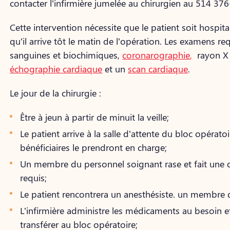
contacter l’infirmière jumelée au chirurgien au 514 37
Cette intervention nécessite que le patient soit hospitali
qu’il arrive tôt le matin de l’opération. Les examens req
sanguines et biochimiques,
coronarographie
,
rayon X p
échographie cardiaque
et un
scan cardiaque
.
Le jour de la chirurgie :
Être à jeun à partir de minuit la veille;
Le patient arrive à la salle d’attente du bloc opératoi
bénéficiaires le prendront en charge;
Un membre du personnel soignant rase et fait une d
requis;
Le patient rencontrera un anesthésiste. un membre de
L’infirmière administre les médicaments au besoin et
transférer au bloc opératoire;