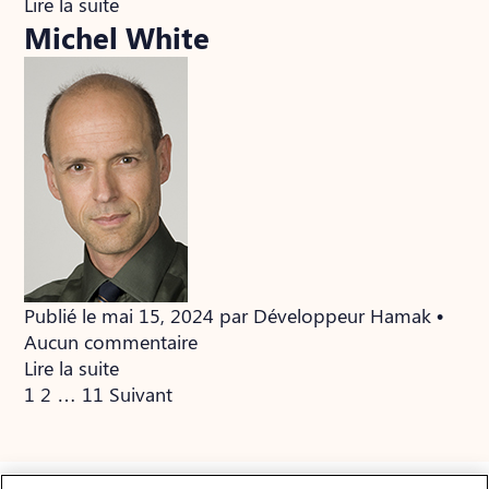
Lire la suite
Michel White
Publié le mai 15, 2024 par Développeur Hamak •
Aucun commentaire
Lire la suite
Pagination
1
2
…
11
Suivant
des
publications