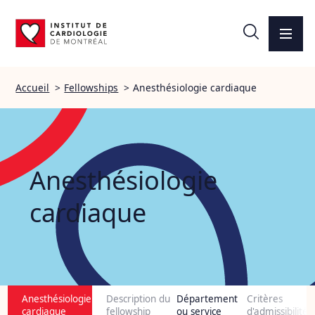
Accueil
>
Fellowships
>
Anesthésiologie cardiaque
Anesthésiologie
cardiaque
Anesthésiologie
Description du
Département
Critères
cardiaque
fellowship
ou service
d'admissibilité