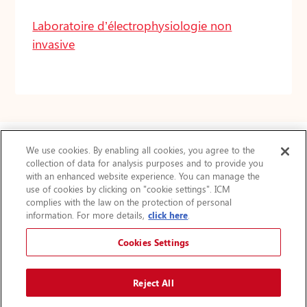
Laboratoire d’électrophysiologie non
invasive
We use cookies. By enabling all cookies, you agree to the
collection of data for analysis purposes and to provide you
Actualités
with an enhanced website experience. You can manage the
use of cookies by clicking on "cookie settings". ICM
FAQ
complies with the law on the protection of personal
Protection des renseignements personnels
information. For more details,
click here
.
Accessibilité
Plan du site
Cookies Settings
Avis légal
Augmenter la taille du texte
Reject All
A
A