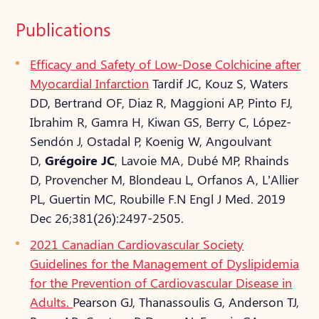
Publications
Efficacy and Safety of Low-Dose Colchicine after
Myocardial Infarction
Tardif JC, Kouz S, Waters
DD, Bertrand OF, Diaz R, Maggioni AP, Pinto FJ,
Ibrahim R, Gamra H, Kiwan GS, Berry C, López-
Sendón J, Ostadal P, Koenig W, Angoulvant
D,
Grégoire JC
, Lavoie MA, Dubé MP, Rhainds
D, Provencher M, Blondeau L, Orfanos A, L’Allier
PL, Guertin MC, Roubille F.
N Engl J Med. 2019
Dec 26;381(26):2497-2505.
2021 Canadian Cardiovascular Society
Guidelines for the Management of Dyslipidemia
for the Prevention of Cardiovascular Disease in
Adults.
Pearson GJ, Thanassoulis G, Anderson TJ,