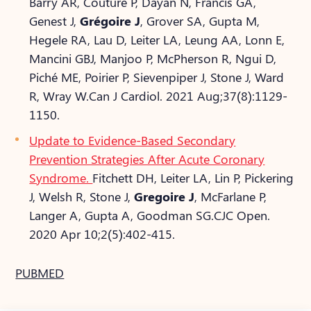
Barry AR, Couture P, Dayan N, Francis GA,
Genest J,
Grégoire J
, Grover SA, Gupta M,
Hegele RA, Lau D, Leiter LA, Leung AA, Lonn E,
Mancini GBJ, Manjoo P, McPherson R, Ngui D,
Piché ME, Poirier P, Sievenpiper J, Stone J, Ward
R, Wray W.
Can J Cardiol. 2021 Aug;37(8):1129-
1150.
Update to Evidence-Based Secondary
Prevention Strategies After Acute Coronary
Syndrome.
Fitchett DH, Leiter LA, Lin P, Pickering
J, Welsh R, Stone J,
Gregoire J
, McFarlane P,
Langer A, Gupta A, Goodman SG.
CJC Open.
2020 Apr 10;2(5):402-415.
PUBMED