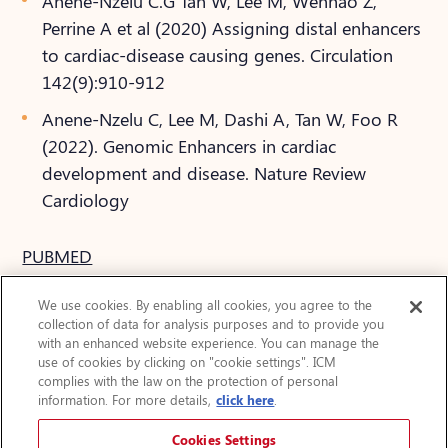
Anene-Nzelu C.G Tan W, Lee M, Wenhao Z,
Perrine A et al (2020) Assigning distal enhancers
to cardiac-disease causing genes. Circulation
142(9):910-912
Anene-Nzelu C, Lee M, Dashi A, Tan W, Foo R
(2022). Genomic Enhancers in cardiac
development and disease. Nature Review
Cardiology
PUBMED
We use cookies. By enabling all cookies, you agree to the
collection of data for analysis purposes and to provide you
with an enhanced website experience. You can manage the
use of cookies by clicking on "cookie settings". ICM
complies with the law on the protection of personal
Actualités
information. For more details,
click here
.
FAQ
Protection des renseignements personnels
Cookies Settings