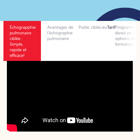
Échograpphie
Avantages de
Public cible
Lieu
Tarif
Programme
pulmonaire
l'échographie
divisé en 3
ciblée :
pulmonaire
options de
Simple,
formation
rapide et
efficace!