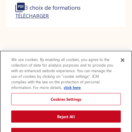
3 choix de formations
TÉLÉCHARGER
We use cookies. By enabling all cookies, you agree to the
collection of data for analysis purposes and to provide you
Actualités
with an enhanced website experience. You can manage the
use of cookies by clicking on "cookie settings". ICM
FAQ
complies with the law on the protection of personal
Protection des renseignements personnels
information. For more details,
click here
.
Accessibilité
Plan du site
Cookies Settings
Avis légal
Augmenter la taille du texte
Reject All
A
A