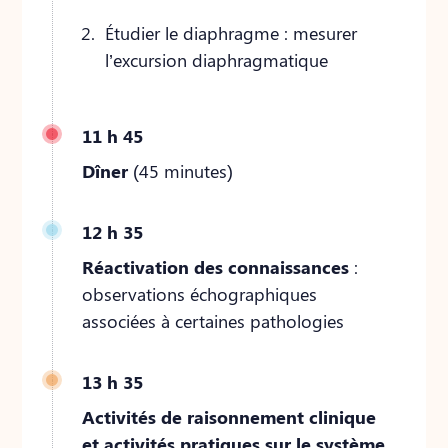
Étudier le diaphragme : mesurer
l’excursion diaphragmatique
11 h 45
Dîner
(45 minutes)
12 h 35
Réactivation des connaissances
:
observations échographiques
associées à certaines pathologies
13 h 35
Activités de raisonnement clinique
et activités pratiques sur le système