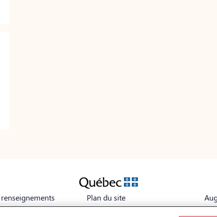
s renseignements
Plan du site
Aug
tex
Avis légal