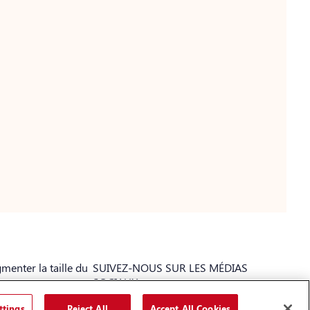
menter la taille du
SUIVEZ-NOUS SUR LES MÉDIAS
te
SOCIAUX
A
A
ttings
Reject All
Accept All Cookies