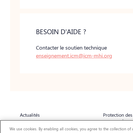
BESOIN D'AIDE ?
Contacter le soutien technique
enseignement.icm@icm-mhi.org
Actualités
Protection de
personnels
FAQ
We use cookies. By enabling all cookies, you agree to the collection of
Accessibilité