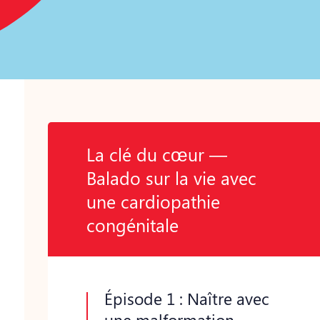
La clé du cœur —
Balado sur la vie avec
une cardiopathie
congénitale
Épisode 1 : Naître avec