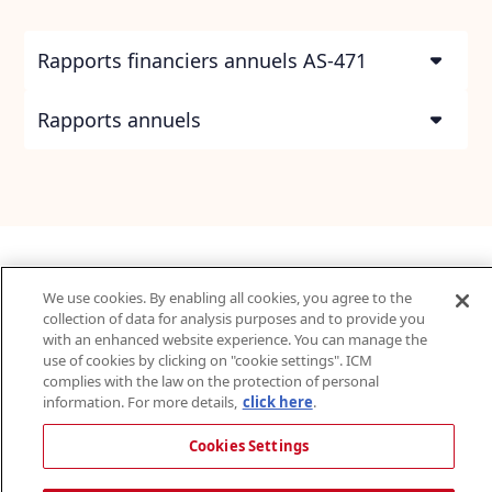
Rapports financiers annuels AS-471
Rapports annuels
We use cookies. By enabling all cookies, you agree to the
Actualités
collection of data for analysis purposes and to provide you
FAQ
with an enhanced website experience. You can manage the
Protection des renseignements personnels
use of cookies by clicking on "cookie settings". ICM
complies with the law on the protection of personal
Accessibilité
information. For more details,
click here
.
Plan du site
Avis légal
Cookies Settings
Augmenter la taille du texte