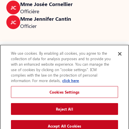
Mme Josée Cornellier
JC
Officière
Mme Jennifer Cantin
JC
Officier
We use cookies. By enabling all cookies, you agree to the
collection of data for analysis purposes and to provide you
Actualités
with an enhanced website experience. You can manage the
use of cookies by clicking on "cookie settings". ICM
FAQ
complies with the law on the protection of personal
Protection des renseignements personnels
information. For more details,
click here
.
Accessibilité
Plan du site
Cookies Settings
Avis légal
Augmenter la taille du texte
Reject All
A
A
Accept All Cookies
© 2024 Institut de cardiologie de Montréal