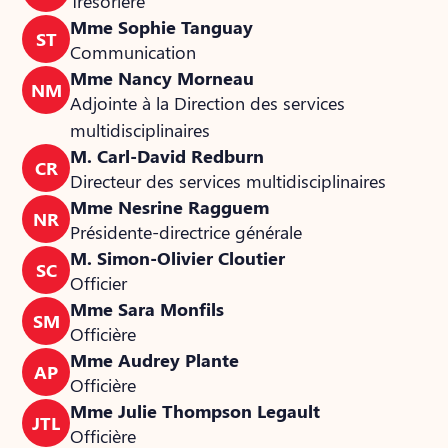
Trésorière
Mme Sophie Tanguay
ST
Communication
Mme Nancy Morneau
NM
Adjointe à la Direction des services
multidisciplinaires
M. Carl-David Redburn
CR
Directeur des services multidisciplinaires
Mme Nesrine Ragguem
NR
Présidente-directrice générale
M. Simon-Olivier Cloutier
SC
Officier
Mme Sara Monfils
SM
Officière
Mme Audrey Plante
AP
Officière
Mme Julie Thompson Legault
JTL
Officière