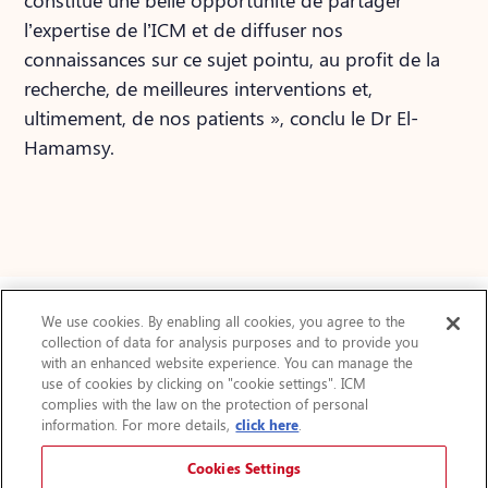
constitue une belle opportunité de partager
l’expertise de l’ICM et de diffuser nos
connaissances sur ce sujet pointu, au profit de la
recherche, de meilleures interventions et,
ultimement, de nos patients », conclu le Dr El-
Hamamsy.
We use cookies. By enabling all cookies, you agree to the
collection of data for analysis purposes and to provide you
Actualités
with an enhanced website experience. You can manage the
use of cookies by clicking on "cookie settings". ICM
FAQ
complies with the law on the protection of personal
Protection des renseignements personnels
information. For more details,
click here
.
Accessibilité
Plan du site
Cookies Settings
Avis légal