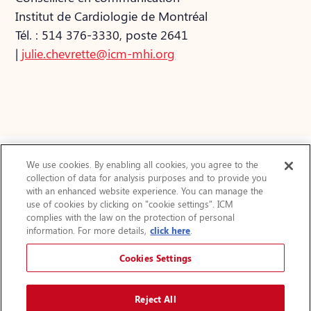
Institut de Cardiologie de Montréal
Tél. : 514 376-3330, poste 2641
|
julie.chevrette@icm-mhi.org
We use cookies. By enabling all cookies, you agree to the
collection of data for analysis purposes and to provide you
Actualités
with an enhanced website experience. You can manage the
use of cookies by clicking on "cookie settings". ICM
FAQ
complies with the law on the protection of personal
Protection des renseignements personnels
information. For more details,
click here
.
Accessibilité
Plan du site
Cookies Settings
Avis légal
Augmenter la taille du texte
Reject All