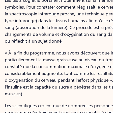
Les tests cognitifs portaient notamment sur la mémoris
symboles. Pour constater comment réagissait le cerve
la spectroscopie infrarouge proche, une technique per
type infrarouge) dans les tissus humains afin qu’elle r
sang (absorption de la lumière). Ce procédé est si préc
changements de volume et d’oxygénation du sang dans 
ou réfléchit à un sujet donné.
« À la fin du programme, nous avons découvert que le t
particulièrement la masse graisseuse au niveau du tro
constaté que la consommation maximale d’oxygène et la 
considérablement augmenté, tout comme les résultats a
d’oxygénation du cerveau pendant l’effort physique », 
l’insuline est la capacité du sucre à pénétrer dans les ti
muscles).
Les scientifiques croient que de nombreuses personnes
programme d’entraînement similaire à celui utilisé dan