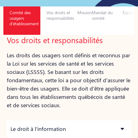
Comité des
Vos droits et
Mission
Mandat du
Équipe
D
usagers
responsabilités
comité
m
d’établissement
Vos droits et responsabilités
Les droits des usagers sont définis et reconnus par
la Loi sur les services de santé et les services
sociaux (LSSSS). Se basant sur les droits
fondamentaux, cette loi a pour objectif d’assurer le
bien-être des usagers. Elle se doit d’être appliquée
dans tous les établissements québécois de santé
et de services sociaux.
Le droit à l'information