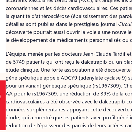
accidents vasculaires cérébraux (AVC), les angines insta
coronariennes et les décès cardiovasculaires. Ces patie
la quantité d’athérosclérose (épaississement des parois
détaillés sont publiés dans le prestigieux journal
Circu
découverte pourrait aussi ouvrir la voie à une nouvell
le développement de médicaments personnalisés ou d
L’équipe, menée par les docteurs Jean-Claude Tardif et
de 5749 patients qui ont reçu le dalcetrapib ou un pl
étude clinique. Une forte association a été découverte 
gène spécifique appelé ADCY9 (adenylate cyclase 9) s
pour un variant génétique spécifique (rs1967309). Chez
AA pour le rs1967309, une réduction de 39% de la c
cardiovasculaires a été observée avec le dalcetrapib
données supplémentaires appuyant cette découverte 
étude, qui a montré que les patients avec profil génét
réduction de l’épaisseur des parois de leurs artères car