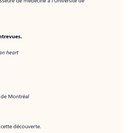
esseure de médecine à l’Université de
ntrevues.
an heart
e de Montréal
 cette découverte.